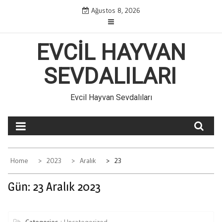
Skip
Ağustos 8, 2026
to
content
EVCIL HAYVAN
SEVDALILARI
Evcil Hayvan Sevdalıları
Home
2023
Aralık
23
Gün:
23 Aralık 2023