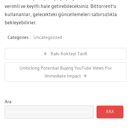
verimli ve keyifli hale getirebileceksiniz. Bittorrent'u
kullananlar, gelecekteki güncellemeleri sabırsızlıkla
bekleyebilirler.
Categories :
Uncategorized
Yazı
gezinmesi
Previous
Rakı Kokteyl Tarifi
Post:
Next
Unlocking Potential Buying YouTube Views For
Post:
Immediate Impact
Ara
ARA