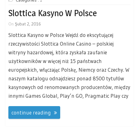
Categories :
1
Slottica Kasyno W Polsce
On
Şubat 2, 2016
Slottica Kasyno w Polsce Wejdź do ekscytującej
rzeczywistości Slottica Online Casino – polskiej
witryny hazardowej, która zyskała zaufanie
użytkowników w więcej niż 15 państwach
europejskich, włączając Polskę, Niemcy oraz Czechy. W
naszym katalogu odnajdziesz ponad 8500 tytułów
kasynowych od renomowanych producentów, między
innymi Games Global, Play’n GO, Pragmatic Play czy
continue reading