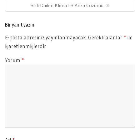
Next
Sisli Daikin Klima F3 Ariza Cozumu
Post:
Bir yanıt yazın
E-posta adresiniz yayınlanmayacak.
Gerekli alanlar
*
ile
işaretlenmişlerdir
Yorum
*
Ad
*