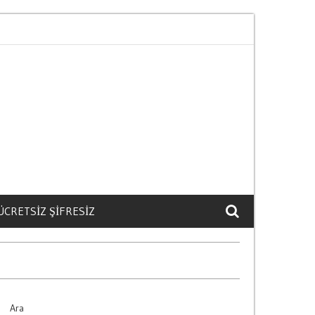
lu Mu
Bahis Oynamanin Psikolojik Baskilari
ÜCRETSIZ ŞIFRESIZ
Ara