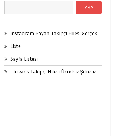
ARA
Instagram Bayan Takipçi Hilesi Gerçek
Liste
Sayfa Listesi
Threads Takipçi Hilesi Ücretsiz Şifresiz