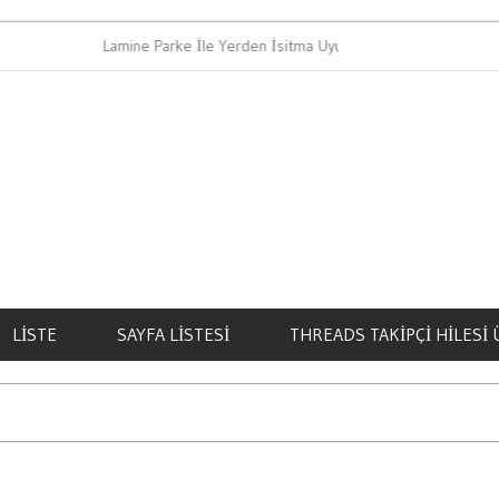
Lamine Parke İle Yerden İsitma Uyumlu Mu
B
LISTE
SAYFA LISTESI
THREADS TAKIPÇI HILESI 