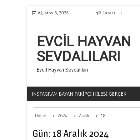
Skip
Ağustos 8, 2026
Kumarin Yasam Standartlarina Etkisi
Latest
to
content
EVCIL HAYVAN
SEVDALILARI
Evcil Hayvan Sevdalıları
INSTAGRAM BAYAN TAKIPÇI HILESI GERÇEK
Home
2024
Aralık
18
Gün:
18 Aralık 2024