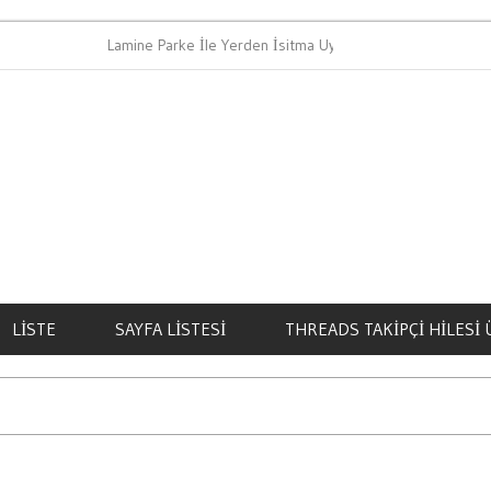
Lamine Parke İle Yerden İsitma Uyumlu Mu
LISTE
SAYFA LISTESI
THREADS TAKIPÇI HILESI 