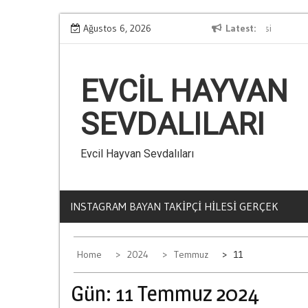
Skip
r
Ağustos 6, 2026
Kumarin Yasam Standartlarina Etkisi
Latest
to
content
EVCIL HAYVAN
SEVDALILARI
Evcil Hayvan Sevdalıları
INSTAGRAM BAYAN TAKIPÇI HILESI GERÇEK
Home
2024
Temmuz
11
Gün:
11 Temmuz 2024