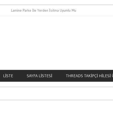
amine Parke İle Yerden İsitma Uyumlu Mu
Bahis Oynamanin
LISTE
SAYFA LISTESI
THREADS TAKIPÇI HILESI 