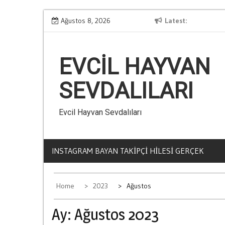
Skip
Kumarin Yasam Standartlarina Etkisi
Ağustos 8, 2026
Latest
L
to
content
EVCIL HAYVAN
SEVDALILARI
Evcil Hayvan Sevdalıları
INSTAGRAM BAYAN TAKIPÇI HILESI GERÇEK
Home
2023
Ağustos
Ay:
Ağustos 2023