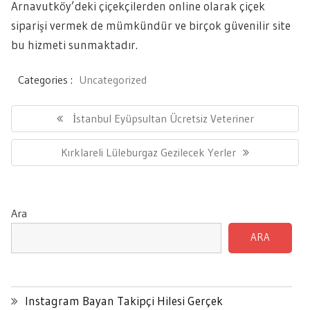
Arnavutköy’deki çiçekçilerden online olarak çiçek
siparişi vermek de mümkündür ve birçok güvenilir site
bu hizmeti sunmaktadır.
Categories :
Uncategorized
Yazı
gezinmesi
Previous
İstanbul Eyüpsultan Ücretsiz Veteriner
Post:
Next
Kırklareli Lüleburgaz Gezilecek Yerler
Post:
Ara
ARA
Instagram Bayan Takipçi Hilesi Gerçek