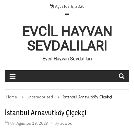
Skip
Ağustos 6, 2026
to
content
EVCIL HAYVAN
SEVDALILARI
Evcil Hayvan Sevdalıları
Home
Uncategorized
İstanbul Arnavutköy Çiçekçi
İstanbul Arnavutköy Çiçekçi
On
Ağustos 19, 2023
By
adwod