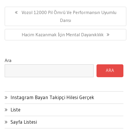
Yazı
gezinmesi
Previous
Vozol 12000 Pil Ömrü Ve Performansın Uyumlu
Post:
Dansı
Next
Hacim Kazanmak İçin Mental Dayanıklılık
Post:
Ara
ARA
Instagram Bayan Takipçi Hilesi Gerçek
Liste
Sayfa Listesi