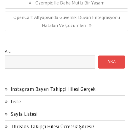
gezinmesi
Previous
Ozempic Ile Daha Mutlu Bir Yaşam
Post:
Next
OpenCart Altyapısında Güvenlik Duvarı Entegrasyonu
Post:
Hataları Ve Çözümleri
Ara
ARA
Instagram Bayan Takipçi Hilesi Gerçek
Liste
Sayfa Listesi
Threads Takipçi Hilesi Ücretsiz Şifresiz