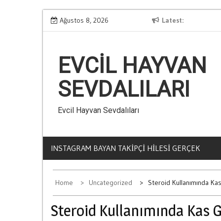
Skip
Kumarin Yasam Standartlarina Etkisi
Ağustos 8, 2026
Latest
to
content
EVCIL HAYVAN
SEVDALILARI
Evcil Hayvan Sevdalıları
INSTAGRAM BAYAN TAKIPÇI HILESI GERÇEK
Home
Uncategorized
Steroid Kullanımında Kas
Steroid Kullanımında Kas G