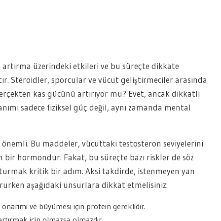
artırma üzerindeki etkileri ve bu süreçte dikkate
r. Steroidler, sporcular ve vücut geliştirmeciler arasında
erçekten kas gücünü artırıyor mu? Evet, ancak dikkatli
anımı sadece fiziksel güç değil, aynı zamanda mental
ak önemli. Bu maddeler, vücuttaki testosteron seviyelerini
n bir hormondur. Fakat, bu süreçte bazı riskler de söz
urmak kritik bir adım. Aksi takdirde, istenmeyen yan
tururken aşağıdaki unsurlara dikkat etmelisiniz:
n onarımı ve büyümesi için protein gereklidir.
artırmak için olmazsa olmazdır.