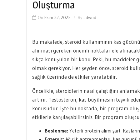
Oluşturma
On
Ekim 22, 2025
By
adwod
Bu makalede, steroid kullanımının kas gücünü 
alınması gereken önemli noktalar ele alınacaktı
sıkça konuşulan bir konu. Peki, bu maddeler g
olmak gerekiyor. Her şeyden önce, steroid kull
sağlık üzerinde de etkiler yaratabilir.
Öncelikle, steroidlerin nasıl çalıştığını anlam
artırır. Testosteron, kas büyümesini teşvik ede
konusudur. İşte bu noktada, bir program oluşt
etkilerle karşılaşabilirsiniz. Bir program oluş
Beslenme:
Yeterli protein alımı şart. Kasları
Egzersiz:
Ağırlık antrenmanları, kas gücünü 