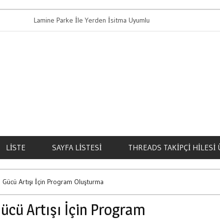
Lamine Parke İle Yerden İsitma Uyumlu Mu
Bahis Oy
LISTE
SAYFA LISTESI
THREADS TAKIPÇI HILESI 
 Gücü Artışı İçin Program Oluşturma
ücü Artışı İçin Program