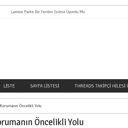
amine Parke İle Yerden İsitma Uyumlu Mu
Bahis Oynamanin
LISTE
SAYFA LISTESI
THREADS TAKIPÇI HILESI 
Korumanın Öncelikli Yolu
orumanın Öncelikli Yolu