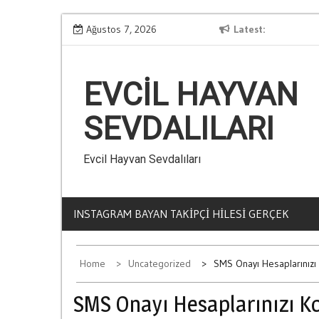
Skip
Kumarin Yasam Standartlarina Etkisi
Ağustos 7, 2026
Latest
L
to
content
EVCIL HAYVAN
SEVDALILARI
Evcil Hayvan Sevdalıları
INSTAGRAM BAYAN TAKIPÇI HILESI GERÇEK
Home
Uncategorized
SMS Onayı Hesaplarınızı 
SMS Onayı Hesaplarınızı K