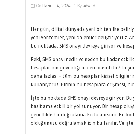
On
Haziran 4, 2024
By
adwod
Her gün, dijital dünyada yeni bir tehlike belir
yeni yöntemler, yeni önlemler geliştiriyoruz. A
bu noktada, SMS onayı devreye giriyor ve hesap
Peki, SMS onayı nedir ve neden bu kadar etkili
hesaplarının güvenliği neden önemlidir? Düşünü
daha fazlası – tüm bu hesaplar kişisel bilgil
kullanıyoruz. Birinin bu hesaplara erişmesi, büy
İşte bu noktada SMS onayı devreye giriyor. Bu
basit ama etkili bir yol sunuyor. Bir hesap olu
genellikle bir doğrulama kodu alırsınız. Bu kod
olduğunuzu doğrulamak için kullanılır. Ve işte