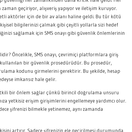
zaman geçiriyor, alışveriş yapıyor ve iletişim kuruyor.
li aktörler için de bir av alanı haline geldi. Bu tür kötü
işisel bilgilerinizi çalmak gibi çeşitli yollarla sizi hedef
iğinizi sağlamak için SMS onayı gibi güvenlik önlemlerinin
dir? Öncelikle, SMS onayı, çevrimiçi platformlara giriş
 kullanılan bir güvenlik prosedürüdür. Bu prosedür,
ğrulama kodunu girmelerini gerektirir. Bu şekilde, hesap
edeyse imkansız hale gelir.
etkili bir önlem sağlar çünkü birincil doğrulama unsuru
ıza yetkisiz erişim girişimlerini engellemeye yardımcı olur.
dece şifrenizi bilmekle yetinemez, aynı zamanda
sini artırır. Sadece şifrenizin ele geçirilmesi durumunda