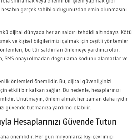
arola sıfırlamak veya önemli bir işlem yapmak gibi
u, hesabın gerçek sahibi olduğunuzdan emin olunmasını
ü dijital dünyada her an saldırı tehdidi altındayız. Kötü
şmek ve kişisel bilgilerimizi çalmak için çeşitli yöntemler
 önlemleri, bu tür saldırıları önlemeye yardımcı olur.
da, SMS onayı olmadan doğrulama kodunu alamazlar ve
lik önlemleri önemlidir. Bu, dijital güvenliğinizi
in etkili bir kalkan sağlar. Bu nedenle, hesaplarınızı
emlidir. Unutmayın, önlem almak her zaman daha iyidir
ınızı güvende tutmanıza yardımcı olabilir.
ıyla Hesaplarınızı Güvende Tutun
ha önemlidir. Her gün milyonlarca kişi çevrimiçi