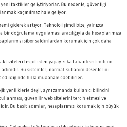
 yeni taktikler geliştiriyorlar. Bu nedenle, güvenliği
klanmak kaçınılmaz hale geliyor.
emi giderek artıyor. Teknoloji şimdi bize, yalnızca
eya bir doğrulama uygulaması aracılığıyla da hesaplarımıza
aplarımızı siber saldırılardan korumak için çok daha
 aktiviteleri tespit eden yapay zeka tabanlı sistemlerin
ir adımdır. Bu sistemler, normal kullanım desenlerini
t edildiğinde hızla müdahale edebilirler.
ik yeniliklerle değil, aynı zamanda kullanıcı bilincini
 kullanması, güvenilir web sitelerini tercih etmesi ve
lidir. Bu basit adımlar, hesaplarımızı korumak için büyük
or. Geleneksel yöntemler artık yetersiz kalıyor ve yeni