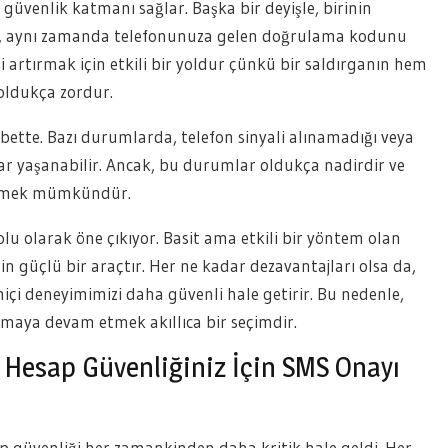
 güvenlik katmanı sağlar. Başka bir deyişle, birinin
eğil, aynı zamanda telefonunuza gelen doğrulama kodunu
ni artırmak için etkili bir yoldur çünkü bir saldırganın hem
oldukça zordur.
bette. Bazı durumlarda, telefon sinyali alınamadığı veya
r yaşanabilir. Ancak, bu durumlar oldukça nadirdir ve
elemek mümkündür.
lu olarak öne çıkıyor. Basit ama etkili bir yöntem olan
n güçlü bir araçtır. Her ne kadar dezavantajları olsa da,
miçi deneyimimizi daha güvenli hale getirir. Bu nedenle,
maya devam etmek akıllıca bir seçimdir.
: Hesap Güvenliğiniz İçin SMS Onayı
p güvenliği her zamankinden daha kritik hale geldi. Her