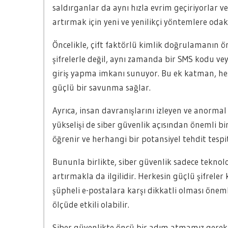
saldırganlar da aynı hızla evrim geçiriyorlar ve
artırmak için yeni ve yenilikçi yöntemlere oda
Öncelikle, çift faktörlü kimlik doğrulamanın ön
şifrelerle değil, aynı zamanda bir SMS kodu v
giriş yapma imkanı sunuyor. Bu ek katman, hes
güçlü bir savunma sağlar.
Ayrıca, insan davranışlarını izleyen ve anormal
yükselişi de siber güvenlik açısından önemli b
öğrenir ve herhangi bir potansiyel tehdit tespi
Bununla birlikte, siber güvenlik sadece teknoloj
artırmakla da ilgilidir. Herkesin güçlü şifreler
şüpheli e-postalara karşı dikkatli olması önem
ölçüde etkili olabilir.
Siber güvenlikte öncü bir adım atmamız gerekiy