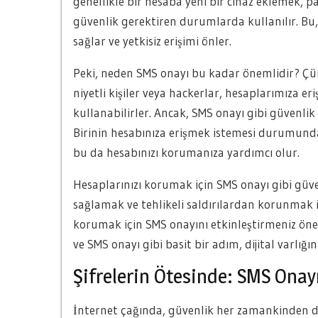
genellikle bir hesaba yeni bir cihaz eklemek, p
güvenlik gerektiren durumlarda kullanılır. B
sağlar ve yetkisiz erişimi önler.
Peki, neden SMS onayı bu kadar önemlidir? Çünk
niyetli kişiler veya hackerlar, hesaplarımıza eri
kullanabilirler. Ancak, SMS onayı gibi güvenlik
Birinin hesabınıza erişmek istemesi durumun
bu da hesabınızı korumanıza yardımcı olur.
Hesaplarınızı korumak için SMS onayı gibi güven
sağlamak ve tehlikeli saldırılardan korunmak iç
korumak için SMS onayını etkinleştirmeniz ön
ve SMS onayı gibi basit bir adım, dijital varlığ
Şifrelerin Ötesinde: SMS Onay
İnternet çağında, güvenlik her zamankinden da