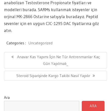
anabolizan
Testosterone Propionate
fiyatları ve
modelleri burada. SARMs kullanmak isteyenler için
orjinal
MK-2866 Ostarine
satışıyla buradayız. Peptid
sevenler için en uygun
CJC-1295 DAC
fiyatlarına göz
atın.
Categories :
Uncategorized
Yazı
gezinmesi
Previous
Anavar Kas Yapımı İçin Ne Tür Antrenmanlar Kaç
Post:
Gün Yapılmalı_
Next
Steroid Siparişinde Kargo Takibi Nasıl Yapılır
Post:
Ara
ARA