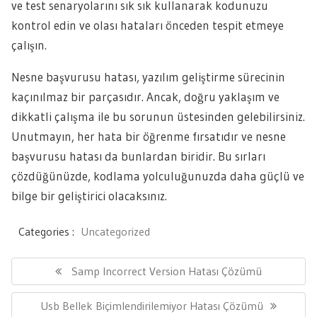
ve test senaryolarını sık sık kullanarak kodunuzu
kontrol edin ve olası hataları önceden tespit etmeye
çalışın.
Nesne başvurusu hatası, yazılım geliştirme sürecinin
kaçınılmaz bir parçasıdır. Ancak, doğru yaklaşım ve
dikkatli çalışma ile bu sorunun üstesinden gelebilirsiniz.
Unutmayın, her hata bir öğrenme fırsatıdır ve nesne
başvurusu hatası da bunlardan biridir. Bu sırları
çözdüğünüzde, kodlama yolculuğunuzda daha güçlü ve
bilge bir geliştirici olacaksınız.
Categories :
Uncategorized
Yazı
gezinmesi
Previous
Samp Incorrect Version Hatası Çözümü
Post:
Next
Usb Bellek Biçimlendirilemiyor Hatası Çözümü