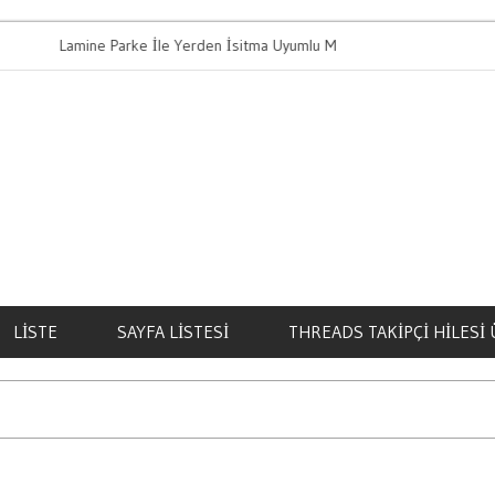
Lamine Parke İle Yerden İsitma Uyumlu Mu
Bahis Oynama
LISTE
SAYFA LISTESI
THREADS TAKIPÇI HILESI 