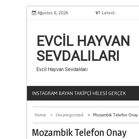
Skip
Kumarin Yasam Standartlarina Etkisi
Ağustos 6, 2026
Latest
to
content
EVCIL HAYVAN
SEVDALILARI
Evcil Hayvan Sevdalıları
INSTAGRAM BAYAN TAKIPÇI HILESI GERÇEK
Home
Uncategorized
Mozambik Telefon Onay
Mozambik Telefon Onay