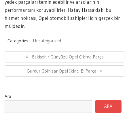
yedek parçaları temin edebilir ve araçlarının
performansını koruyabilirler. Hatay Hassa'daki bu
hizmet noktası, Opel otomobil sahipleri için gerçek bir
müjdedir.
Categories :
Uncategorized
Yazı
gezinmesi
Previous
Eskişehir Günyüzü Opel Çıkma Parça
Post:
Next
Burdur Gölhisar Opel İkinci El Parça
Post:
Ara
ARA