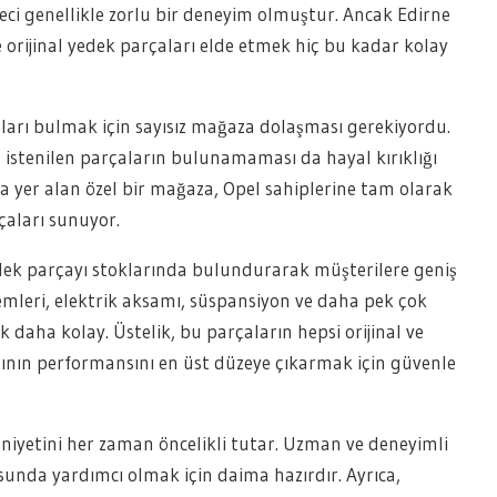
eci genellikle zorlu bir deneyim olmuştur. Ancak Edirne
ve orijinal yedek parçaları elde etmek hiç bu kadar kolay
aları bulmak için sayısız mağaza dolaşması gerekiyordu.
en istenilen parçaların bulunamaması da hayal kırıklığı
da yer alan özel bir mağaza, Opel sahiplerine tam olarak
rçaları sunuyor.
edek parçayı stoklarında bulundurarak müşterilere geniş
temleri, elektrik aksamı, süspansiyon ve daha pek çok
 daha kolay. Üstelik, bu parçaların hepsi orijinal ve
rının performansını en üst düzeye çıkarmak için güvenle
yetini her zaman öncelikli tutar. Uzman ve deneyimli
sunda yardımcı olmak için daima hazırdır. Ayrıca,