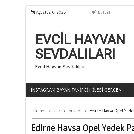
Skip
Kumarin Yasam Standartlarina Etkisi
Ağustos 6, 2026
Latest
L
to
content
EVCIL HAYVAN
SEVDALILARI
Evcil Hayvan Sevdalıları
INSTAGRAM BAYAN TAKIPÇI HILESI GERÇEK
Home
Uncategorized
Edirne Havsa Opel Yede
Edirne Havsa Opel Yedek P