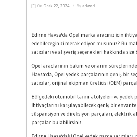
On
Ocak 22, 2024
By
adwod
Edirne Havsa'da Opel marka aracınız için ihtiy
edebileceğinizi merak ediyor musunuz? Bu mak
satıcıları ve alışveriş seçenekleri hakkında size 
Opel araçlarının bakım ve onarım süreçlerinde 
Havsa'da, Opel yedek parçalarının geniş bir seç
satıcılar, orijinal ekipman üreticisi (OEM) parça
Bölgedeki otomobil tamir atölyeleri ve yedek pa
ihtiyaçlarını karşılayabilecek geniş bir envant
süspansiyon ve direksiyon parçaları, elektrik ak
parçalar bulabilirsiniz.
Edirne Havsa'daki Opel yedek parça satıcıları, 