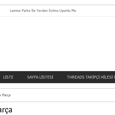
amine Parke İle Yerden İsitma Uyumlu Mu
Bahis Oynamanin
LISTE
SAYFA LISTESI
THREADS TAKIPÇI HILESI 
k Parça
arça