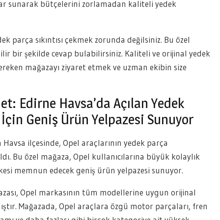
lar sunarak bütçelerini zorlamadan kaliteli yedek
dek parça sıkıntısı çekmek zorunda değilsiniz. Bu özel
ir bir şekilde cevap bulabilirsiniz. Kaliteli ve orijinal yedek
gereken mağazayı ziyaret etmek ve uzman ekibin size
met: Edirne Havsa’da Açılan Yedek
İçin Geniş Ürün Yelpazesi Sunuyor
in Havsa ilçesinde, Opel araçlarının yedek parça
ldı. Bu özel mağaza, Opel kullanıcılarına büyük kolaylık
rkesi memnun edecek geniş ürün yelpazesi sunuyor.
ası, Opel markasının tüm modellerine uygun orijinal
ır. Mağazada, Opel araçlara özgü motor parçaları, fren
samı ve daha fazlası gibi birçok kategoriye ait yüksek