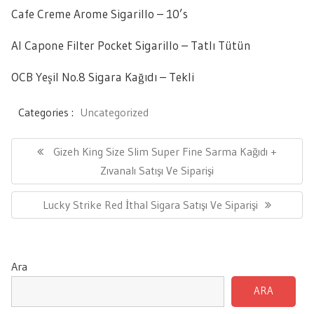
Cafe Creme Arome Sigarillo – 10’s
Al Capone Filter Pocket Sigarillo – Tatlı Tütün
OCB Yeşil No.8 Sigara Kağıdı – Tekli
Categories :
Uncategorized
Yazı
gezinmesi
Previous
Gizeh King Size Slim Super Fine Sarma Kağıdı +
Post:
Zıvanalı Satışı Ve Siparişi
Next
Lucky Strike Red İthal Sigara Satışı Ve Siparişi
Post:
Ara
ARA