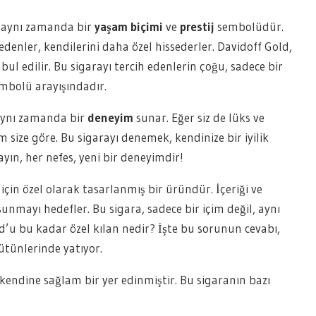
, aynı zamanda bir
yaşam biçimi
ve
prestij
sembolüdür.
edenler, kendilerini daha özel hissederler. Davidoff Gold,
ul edilir. Bu sigarayı tercih edenlerin çoğu, sadece bir
embolü arayışındadır.
 aynı zamanda bir
deneyim
sunar. Eğer siz de lüks ve
am size göre. Bu sigarayı denemek, kendinize bir iyilik
ın, her nefes, yeni bir deneyimdir!
 için özel olarak tasarlanmış bir üründür. İçeriği ve
sunmayı hedefler. Bu sigara, sadece bir içim değil, aynı
d’u bu kadar özel kılan nedir? İşte bu sorunun cevabı,
tütünlerinde yatıyor.
kendine sağlam bir yer edinmiştir. Bu sigaranın bazı