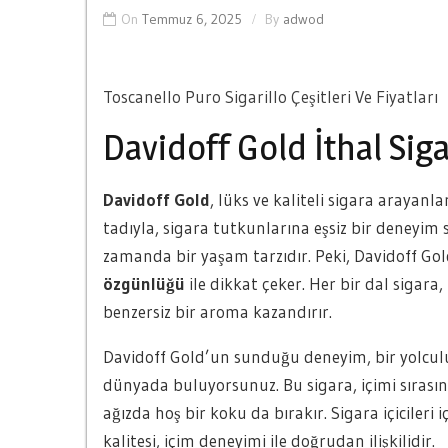
On
Temmuz 6, 2025
By
adwod
Toscanello Puro Sigarillo Çeşitleri Ve Fiyatları
Davidoff Gold İthal Sig
Davidoff Gold
, lüks ve kaliteli sigara arayanla
tadıyla, sigara tutkunlarına eşsiz bir deneyim 
zamanda bir yaşam tarzıdır. Peki, Davidoff Gol
özgünlüğü
ile dikkat çeker. Her bir dal sigara,
benzersiz bir aroma kazandırır.
Davidoff Gold’un sunduğu deneyim, bir yolculuğ
dünyada buluyorsunuz. Bu sigara, içimi sırası
ağızda hoş bir koku da bırakır. Sigara içicileri
kalitesi, içim deneyimi ile doğrudan ilişkilidir.