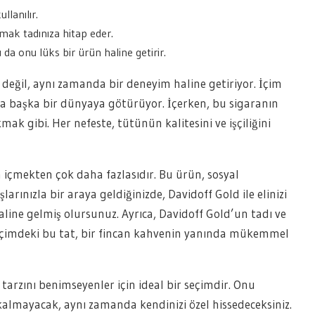
llanılır.
mak tadınıza hitap eder.
 da onu lüks bir ürün haline getirir.
a değil, aynı zamanda bir deneyim haline getiriyor. İçim
eta başka bir dünyaya götürüyor. İçerken, bu sigaranın
ak gibi. Her nefeste, tütünün kalitesini ve işçiliğini
a içmekten çok daha fazlasıdır. Bu ürün, sosyal
rınızla bir araya geldiğinizde, Davidoff Gold ile elinizi
aline gelmiş olursunuz. Ayrıca, Davidoff Gold’un tadı ve
r. İçimdeki bu tat, bir fincan kahvenin yanında mükemmel
 tarzını benimseyenler için ideal bir seçimdir. Onu
kalmayacak, aynı zamanda kendinizi özel hissedeceksiniz.