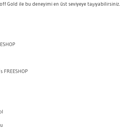
f Gold ile bu deneyimi en üst seviyeye taşıyabilirsiniz.
REESHOP
0’s FREESHOP
ol
tu