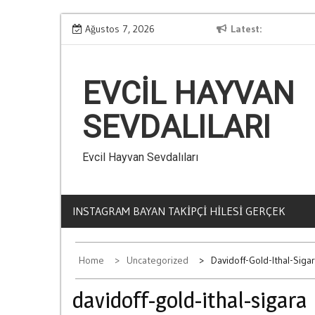
Skip
Kumarin Yasam Standartlarina Etkisi
Ağustos 7, 2026
Latest
to
content
EVCIL HAYVAN
SEVDALILARI
Evcil Hayvan Sevdalıları
INSTAGRAM BAYAN TAKIPÇI HILESI GERÇEK
Home
Uncategorized
Davidoff-Gold-Ithal-Siga
davidoff-gold-ithal-sigara