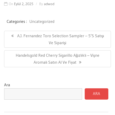
On
Eylül 2, 2025
By
adwod
Categories :
Uncategorized
Yazı
gezinmesi
Previous
A.J. Fernandez Toro Selection Sampler – 5’s Satışı
Post:
Ve Siparişi
Next
Handelsgold Red Cherry Sigarillo Ağızlıklı – Vişne
Post:
Aromalı Satın Al Ve Fiyat
Ara
ARA