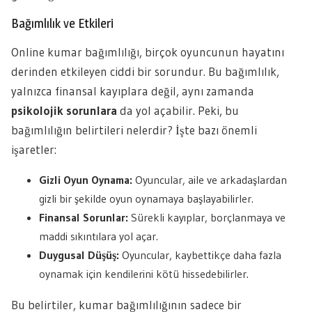
Bağımlılık ve Etkileri
Online kumar bağımlılığı, birçok oyuncunun hayatını
derinden etkileyen ciddi bir sorundur. Bu bağımlılık,
yalnızca finansal kayıplara değil, aynı zamanda
psikolojik sorunlara
da yol açabilir. Peki, bu
bağımlılığın belirtileri nelerdir? İşte bazı önemli
işaretler:
Gizli Oyun Oynama:
Oyuncular, aile ve arkadaşlardan
gizli bir şekilde oyun oynamaya başlayabilirler.
Finansal Sorunlar:
Sürekli kayıplar, borçlanmaya ve
maddi sıkıntılara yol açar.
Duygusal Düşüş:
Oyuncular, kaybettikçe daha fazla
oynamak için kendilerini kötü hissedebilirler.
Bu belirtiler, kumar bağımlılığının sadece bir