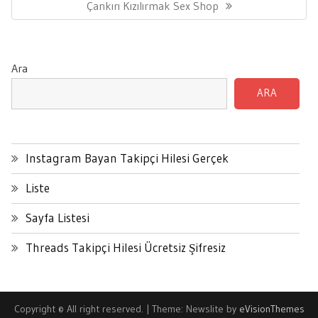
Next
Çankırı Kızılırmak Sex Shop
Post:
Ara
ARA
Instagram Bayan Takipçi Hilesi Gerçek
Liste
Sayfa Listesi
Threads Takipçi Hilesi Ücretsiz Şifresiz
Copyright © All right reserved.
|
Theme: Newslite by
eVisionThemes