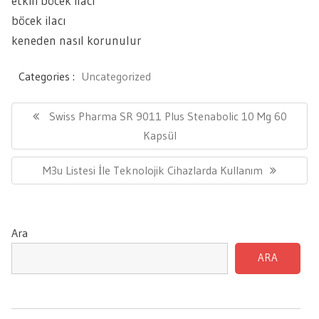
etkili böcek ilacı
böcek ilacı
keneden nasıl korunulur
Categories :
Uncategorized
Yazı
gezinmesi
Previous
Swiss Pharma SR 9011 Plus Stenabolic 10 Mg 60
Post:
Kapsül
Next
M3u Listesi İle Teknolojik Cihazlarda Kullanım
Post:
Ara
ARA