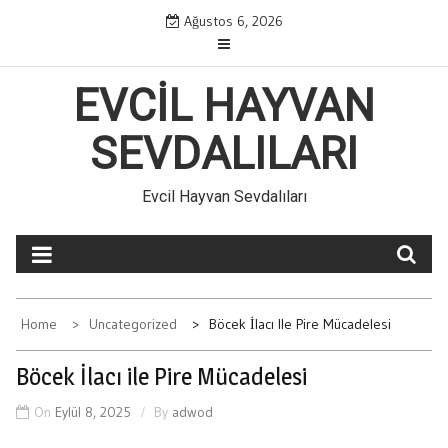
Skip
Ağustos 6, 2026
to
content
EVCIL HAYVAN
SEVDALILARI
Evcil Hayvan Sevdalıları
Home
Uncategorized
Böcek İlacı Ile Pire Mücadelesi
Böcek İlacı ile Pire Mücadelesi
On
Eylül 8, 2025
By
adwod