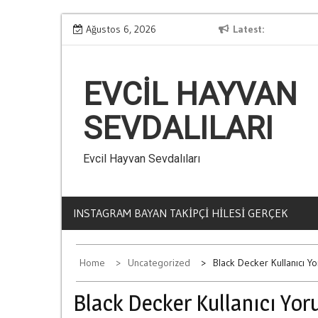
Skip
Kumarin Yasam Standartlarina Etkisi
Ağustos 6, 2026
Latest
L
to
content
EVCIL HAYVAN
SEVDALILARI
Evcil Hayvan Sevdalıları
INSTAGRAM BAYAN TAKIPÇI HILESI GERÇEK
Home
Uncategorized
Black Decker Kullanıcı Yo
Black Decker Kullanıcı Yor