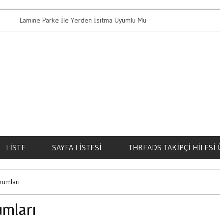
amine Parke İle Yerden İsitma Uyumlu Mu
Bahis Oynamanin
LISTE
SAYFA LISTESI
THREADS TAKIPÇI HILESI 
rumları
umları