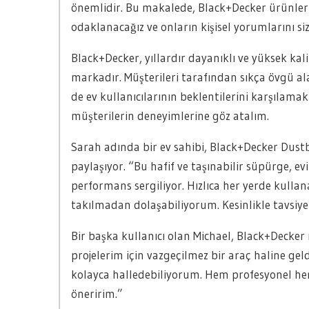
önemlidir. Bu makalede, Black+Decker ürünler
odaklanacağız ve onların kişisel yorumlarını si
Black+Decker, yıllardır dayanıklı ve yüksek kalite
markadır. Müşterileri tarafından sıkça övgü a
de ev kullanıcılarının beklentilerini karşılama
müşterilerin deneyimlerine göz atalım.
Sarah adında bir ev sahibi, Black+Decker Dus
paylaşıyor. “Bu hafif ve taşınabilir süpürge, e
performans sergiliyor. Hızlıca her yerde kullana
takılmadan dolaşabiliyorum. Kesinlikle tavsiy
Bir başka kullanıcı olan Michael, Black+Decker
projelerim için vazgeçilmez bir araç haline geldi
kolayca halledebiliyorum. Hem profesyonel he
öneririm.”