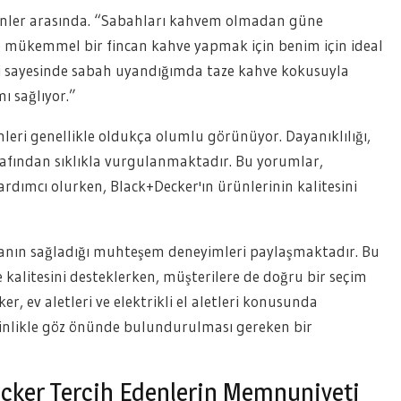
venler arasında. “Sabahları kahvem olmadan güne
 mükemmel bir fincan kahve yapmak için benim için ideal
i sayesinde sabah uyandığımda taze kahve kokusuyla
ı sağlıyor.”
leri genellikle oldukça olumlu görünüyor. Dayanıklılığı,
tarafından sıklıkla vurgulanmaktadır. Bu yorumlar,
rdımcı olurken, Black+Decker'ın ürünlerinin kalitesini
kanın sağladığı muhteşem deneyimleri paylaşmaktadır. Bu
e kalitesini desteklerken, müşterilere de doğru bir seçim
, ev aletleri ve elektrikli el aletleri konusunda
esinlikle göz önünde bulundurulması gereken bir
ecker Tercih Edenlerin Memnuniyeti