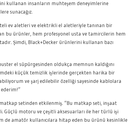
ini kullanan insanların muhteşem deneyimlerine
zlere sunacağız.
li ev aletleri ve elektrikli el aletleriyle tanınan bir
lan bu ürünler, hem profesyonel usta ve tamircilerin hem
ktadır. Şimdi, Black+Decker ürünlerini kullanan bazı
tbuster el süpürgesinden oldukça memnun kaldığını
vimdeki küçük temizlik işlerinde gerçekten harika bir
biliyorum ve şarj edilebilir özelliği sayesinde kablolara
e ederim!”
 matkap setinden etkilenmiş. “Bu matkap seti, inşaat
. Güçlü motoru ve çeşitli aksesuarları ile her türlü işi
m de amatör kullanıcılara hitap eden bu ürünü kesinlikle