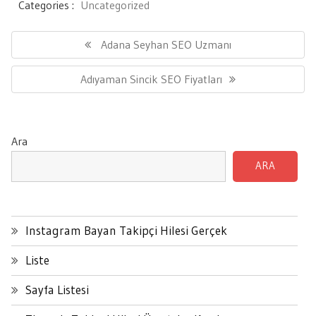
Categories :
Uncategorized
Yazı
gezinmesi
Previous
Adana Seyhan SEO Uzmanı
Post:
Next
Adıyaman Sincik SEO Fiyatları
Post:
Ara
ARA
Instagram Bayan Takipçi Hilesi Gerçek
Liste
Sayfa Listesi