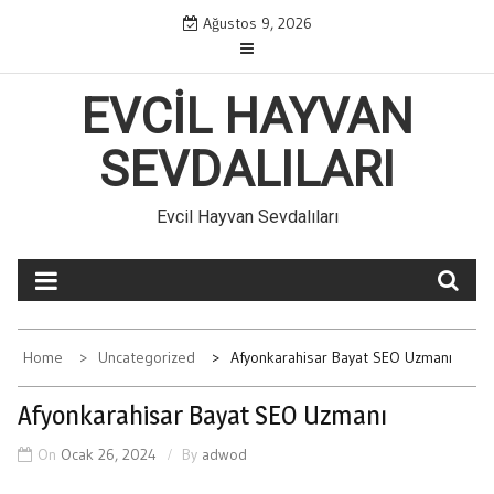
Skip
Ağustos 9, 2026
to
content
EVCIL HAYVAN
SEVDALILARI
Evcil Hayvan Sevdalıları
Home
Uncategorized
Afyonkarahisar Bayat SEO Uzmanı
Afyonkarahisar Bayat SEO Uzmanı
On
Ocak 26, 2024
By
adwod