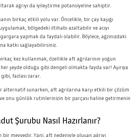
tarak ağrıyı da iyileştirme potansiyeline sahiptir.
 birkaç etkili yolu var. Öncelikle, bir çay kaşığı
ygulamak, bölgedeki iltihabı azaltabilir ve acıyı
k gargara yapmak da faydalı olabilir. Böylece, ağzınızdaki
a katkı sağlayabilirsiniz.
kaç kez kullanmak, özellikle aft ağrılarının yoğun
 her şeyde olduğu gibi dengeli olmakta fayda var! Aşırıya
ibi, fazlası zarar.
 alternatif sunarken, aft ağrılarına karşı etkili bir çözüm
n ve onu günlük rutinlerinizin bir parçası haline getirmenin
adut Şurubu Nasıl Hazırlanır?
n bir meyvedir. Yani, aft nedeniyle oluşan ağrıyı