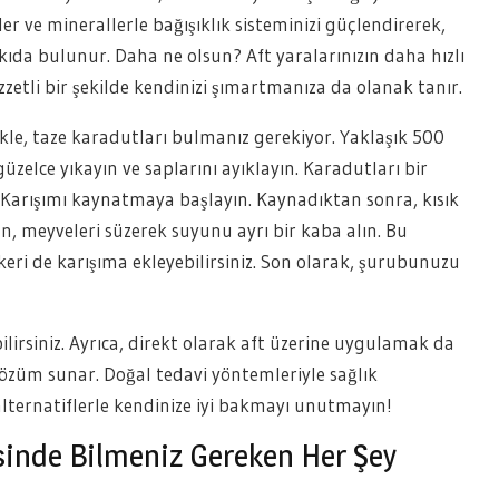
ler ve minerallerle bağışıklık sisteminizi güçlendirerek,
a bulunur. Daha ne olsun? Aft yaralarınızın daha hızlı
zetli bir şekilde kendinizi şımartmanıza da olanak tanır.
le, taze karadutları bulmanız gerekiyor. Yaklaşık 500
zelce yıkayın ve saplarını ayıklayın. Karadutları bir
n. Karışımı kaynatmaya başlayın. Kaynadıktan sonra, kısık
n, meyveleri süzerek suyunu ayrı bir kaba alın. Bu
ekeri de karışıma ekleyebilirsiniz. Son olarak, şurubunuzu
irsiniz. Ayrıca, direkt olarak aft üzerine uygulamak da
çözüm sunar. Doğal tedavi yöntemleriyle sağlık
i alternatiflerle kendinize iyi bakmayı unutmayın!
sinde Bilmeniz Gereken Her Şey