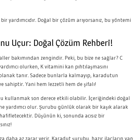
 bir yardımcıdır. Doğal bir çözüm arıyorsanız, bu yöntemi
unu Uçur: Doğal Çözüm Rehberi!
raller bakımından zengindir. Peki, bu bize ne sağlar? C
yardımcı olurken, K vitamini kan pıhtılaşmasını
e olanak tanır. Sadece bunlarla kalmayıp, karadutun
iye sahiptir. Yani hem lezzetli hem de şifalı!
kullanmak son derece etkili olabilir. İçeriğindeki doğal
sine yardımcı olur. Şurubu günlük olarak bir kaşık alarak
hafifletecektir. Düşünün ki, sonunda acısız bir
ınız!
daha az zarar verir. Karadut şurubu, hazır ilaçların yan