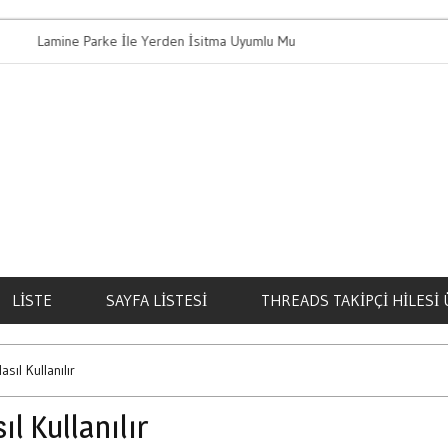
mine Parke İle Yerden İsitma Uyumlu Mu
Bahis Oynamanin 
LISTE
SAYFA LISTESI
THREADS TAKIPÇI HILESI 
sıl Kullanılır
ıl Kullanılır