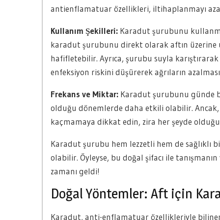
antienflamatuar özellikleri, iltihaplanmayı azal
Kullanım Şekilleri:
Karadut şurubunu kullanmanın
karadut şurubunu direkt olarak aftın üzerine u
hafifletebilir. Ayrıca, şurubu suyla karıştırara
enfeksiyon riskini düşürerek ağrıların azalmasın
Frekans ve Miktar:
Karadut şurubunu günde bir
olduğu dönemlerde daha etkili olabilir. Ancak,
kaçmamaya dikkat edin, zira her şeyde olduğu g
Karadut şurubu hem lezzetli hem de sağlıklı bir
olabilir. Öyleyse, bu doğal şifacı ile tanışmanı
zamanı geldi!
Doğal Yöntemler: Aft için Kar
Karadut, anti-enflamatuar özellikleriyle biline