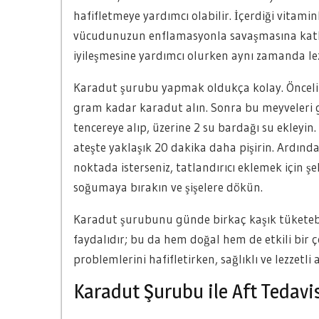
hafifletmeye yardımcı olabilir. İçerdiği vitamin
vücudunuzun enflamasyonla savaşmasına katkıd
iyileşmesine yardımcı olurken aynı zamanda lez
Karadut şurubu yapmak oldukça kolay. Öncelik
gram kadar karadut alın. Sonra bu meyveleri gü
tencereye alıp, üzerine 2 su bardağı su ekleyi
ateşte yaklaşık 20 dakika daha pişirin. Ardında
noktada isterseniz, tatlandırıcı eklemek için ş
soğumaya bırakın ve şişelere dökün.
Karadut şurubunu günde birkaç kaşık tüketebil
faydalıdır; bu da hem doğal hem de etkili bir 
problemlerini hafifletirken, sağlıklı ve lezzetl
Karadut Şurubu ile Aft Tedavi