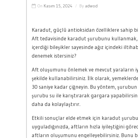
On
Kasım 15, 2024
By
adwod
Karadut, güçlü antioksidan özelliklere sahip bi
Aft tedavisinde karadut şurubunu kullanmak, ya
içerdiği bileşikler sayesinde ağız içindeki iltih
denemek istersiniz?
Aft oluşumunu önlemek ve mevcut yaraların iy
şekilde kullanabilirsiniz. İlk olarak, yemeklerd
30 saniye kadar çiğneyin. Bu yöntem, şurubun a
şurubu su ile karıştırarak gargara yapabilirsi
daha da kolaylaştırır.
Etkili sonuçlar elde etmek için karadut şurubu
uyguladığınızda, aftların hızla iyileştiğini göre
aftların oluşumunu engelleyebilirsiniz. Bunu bir