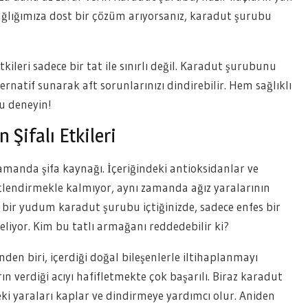
ağlığımıza dost bir çözüm arıyorsanız, karadut şurubu
ileri sadece bir tat ile sınırlı değil. Karadut şurubunu
ternatif sunarak aft sorunlarınızı dindirebilir. Hem sağlıklı
u deneyin!
Şifalı Etkileri
zamanda şifa kaynağı. İçeriğindeki antioksidanlar ve
üçlendirmekle kalmıyor, aynı zamanda ağız yaralarının
, bir yudum karadut şurubu içtiğinizde, sadece enfes bir
eliyor. Kim bu tatlı armağanı reddedebilir ki?
den biri, içerdiği doğal bileşenlerle iltihaplanmayı
rın verdiği acıyı hafifletmekte çok başarılı. Biraz karadut
ndeki yaraları kaplar ve dindirmeye yardımcı olur. Aniden