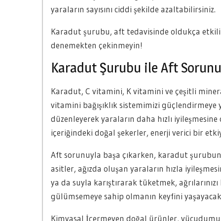
yaraların sayısını ciddi şekilde azaltabilirsiniz.
Karadut şurubu, aft tedavisinde oldukça etkili
denemekten çekinmeyin!
Karadut Şurubu ile Aft Sorun
Karadut, C vitamini, K vitamini ve çeşitli mine
vitamini bağışıklık sistemimizi güçlendirmeye 
düzenleyerek yaraların daha hızlı iyileşmesin
içeriğindeki doğal şekerler, enerji verici bir etk
Aft sorunuyla başa çıkarken, karadut şurubunu 
asitler, ağızda oluşan yaraların hızla iyileşme
ya da suyla karıştırarak tüketmek, ağrılarınızı 
gülümsemeye sahip olmanın keyfini yaşayacaks
Kimyasal İçermeyen doğal ürünler, vücudumuza 