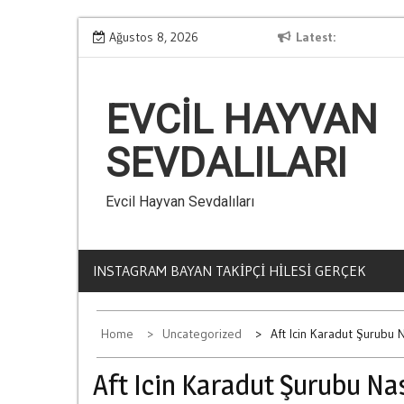
Skip
Kumarin Yasam Standartlarina Etkisi
Ağustos 8, 2026
Latest
La
to
content
EVCIL HAYVAN
SEVDALILARI
Evcil Hayvan Sevdalıları
INSTAGRAM BAYAN TAKIPÇI HILESI GERÇEK
Home
Uncategorized
Aft Icin Karadut Şurubu Na
Aft Icin Karadut Şurubu Nas