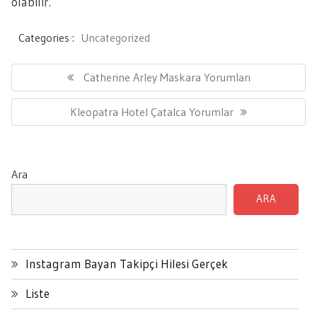
olabilir.
Categories :
Uncategorized
Yazı
gezinmesi
Previous
Catherine Arley Maskara Yorumları
Post:
Next
Kleopatra Hotel Çatalca Yorumlar
Post:
Ara
ARA
Instagram Bayan Takipçi Hilesi Gerçek
Liste