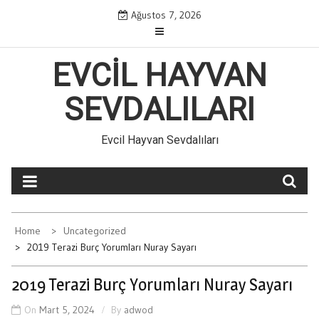
Skip
Ağustos 7, 2026
to
content
EVCIL HAYVAN
SEVDALILARI
Evcil Hayvan Sevdalıları
Home
Uncategorized
2019 Terazi Burç Yorumları Nuray Sayarı
2019 Terazi Burç Yorumları Nuray Sayarı
On
Mart 5, 2024
By
adwod